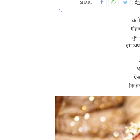
SHARE:
चलो 
मोहब
तुम
हम अपनी
आ
ऐस
कि हर